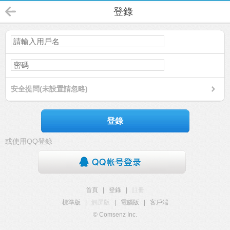
登錄
安全提問(未設置請忽略)
登錄
或使用QQ登錄
首頁
|
登錄
|
註冊
標準版
|
觸屏版
|
電腦版
|
客戶端
© Comsenz Inc.