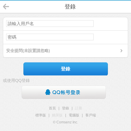
登錄
安全提問(未設置請忽略)
登錄
或使用QQ登錄
首頁
|
登錄
|
註冊
標準版
|
觸屏版
|
電腦版
|
客戶端
© Comsenz Inc.