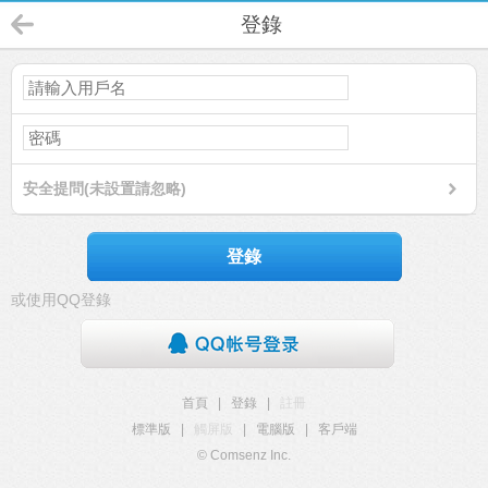
登錄
安全提問(未設置請忽略)
登錄
或使用QQ登錄
首頁
|
登錄
|
註冊
標準版
|
觸屏版
|
電腦版
|
客戶端
© Comsenz Inc.