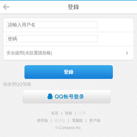
登錄
安全提問(未設置請忽略)
登錄
或使用QQ登錄
首頁
|
登錄
|
註冊
標準版
|
觸屏版
|
電腦版
|
客戶端
© Comsenz Inc.