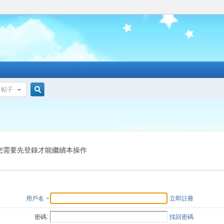
帖子
搜
索
您需要先登錄才能繼續本操作
用戶名
立即註冊
密碼:
找回密碼