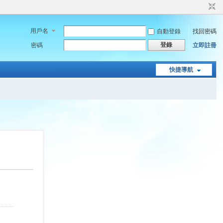
用戶名
自動登錄
找回密碼
登錄
密碼
立即註冊
快捷導航