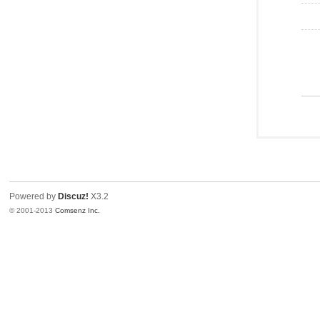
Powered by
Discuz!
X3.2
© 2001-2013
Comsenz Inc.