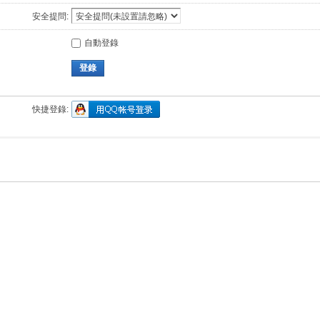
安全提問:
自動登錄
登錄
快捷登錄: