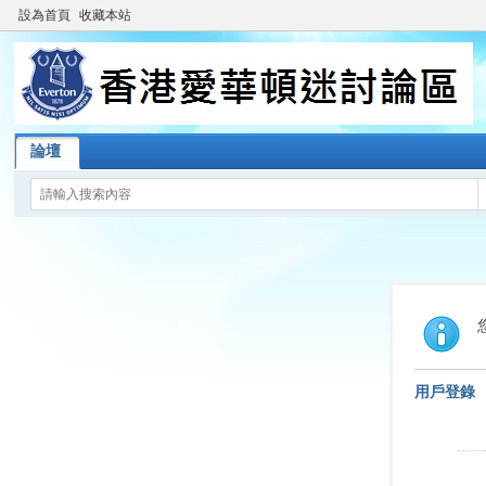
設為首頁
收藏本站
論壇
用戶登錄