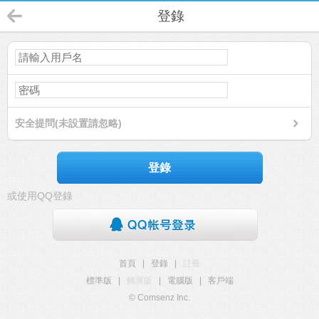
登錄
安全提問(未設置請忽略)
登錄
或使用QQ登錄
首頁
|
登錄
|
註冊
標準版
|
觸屏版
|
電腦版
|
客戶端
© Comsenz Inc.