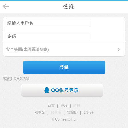
登錄
安全提問(未設置請忽略)
登錄
或使用QQ登錄
首頁
|
登錄
|
註冊
標準版
|
觸屏版
|
電腦版
|
客戶端
© Comsenz Inc.