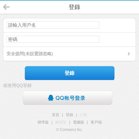
登錄
安全提問(未設置請忽略)
登錄
或使用QQ登錄
首頁
|
登錄
|
註冊
標準版
|
觸屏版
|
電腦版
|
客戶端
© Comsenz Inc.