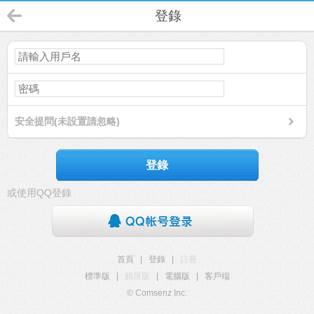
登錄
安全提問(未設置請忽略)
登錄
或使用QQ登錄
首頁
|
登錄
|
註冊
標準版
|
觸屏版
|
電腦版
|
客戶端
© Comsenz Inc.