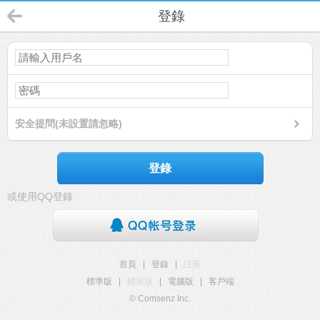
登錄
安全提問(未設置請忽略)
登錄
或使用QQ登錄
首頁
|
登錄
|
註冊
標準版
|
觸屏版
|
電腦版
|
客戶端
© Comsenz Inc.