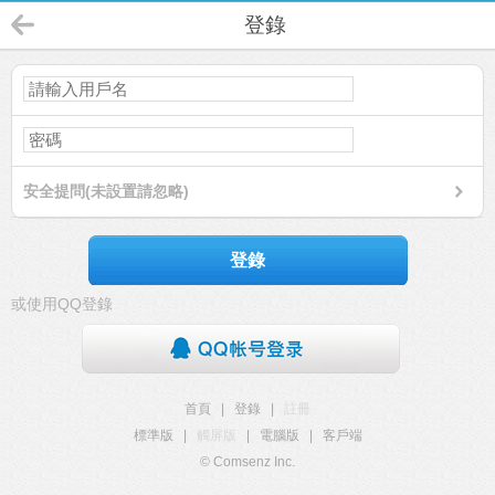
登錄
安全提問(未設置請忽略)
登錄
或使用QQ登錄
首頁
|
登錄
|
註冊
標準版
|
觸屏版
|
電腦版
|
客戶端
© Comsenz Inc.