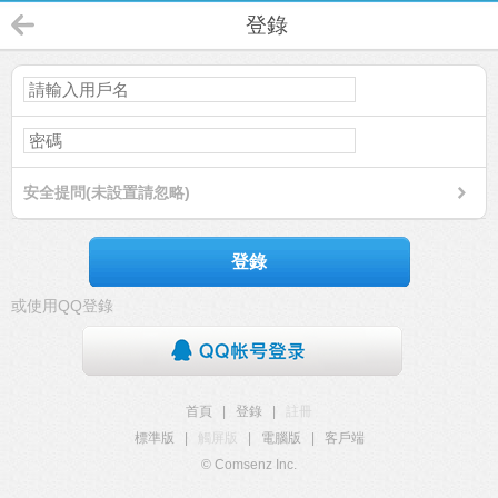
登錄
安全提問(未設置請忽略)
登錄
或使用QQ登錄
首頁
|
登錄
|
註冊
標準版
|
觸屏版
|
電腦版
|
客戶端
© Comsenz Inc.