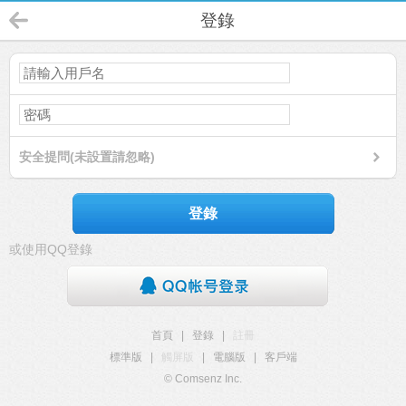
登錄
安全提問(未設置請忽略)
登錄
或使用QQ登錄
首頁
|
登錄
|
註冊
標準版
|
觸屏版
|
電腦版
|
客戶端
© Comsenz Inc.