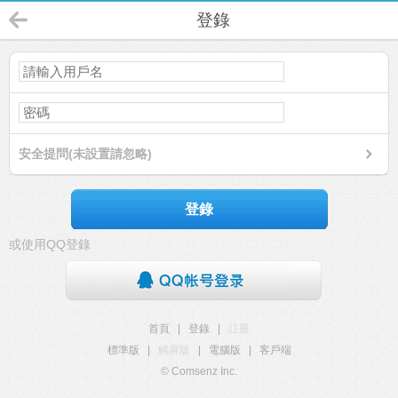
登錄
安全提問(未設置請忽略)
登錄
或使用QQ登錄
首頁
|
登錄
|
註冊
標準版
|
觸屏版
|
電腦版
|
客戶端
© Comsenz Inc.