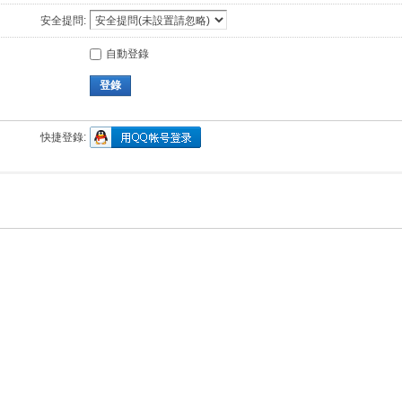
安全提問:
自動登錄
登錄
快捷登錄: