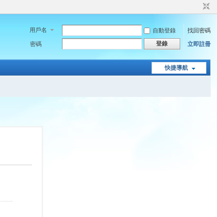
用戶名
自動登錄
找回密碼
登錄
密碼
立即註冊
快捷導航