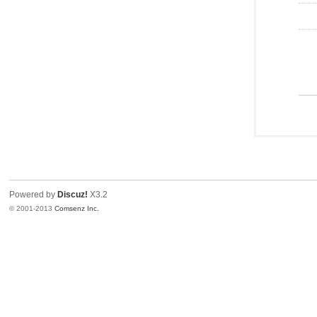
Powered by
Discuz!
X3.2
© 2001-2013
Comsenz Inc.