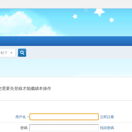
帖子
搜
索
您需要先登錄才能繼續本操作
用戶名
立即註冊
密碼:
找回密碼