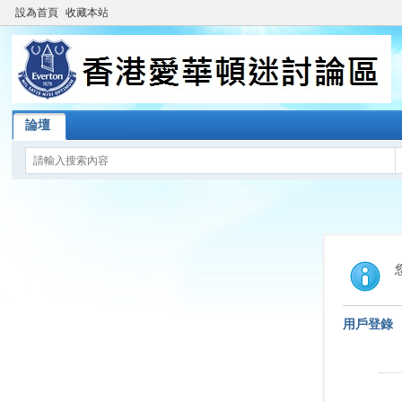
設為首頁
收藏本站
論壇
用戶登錄