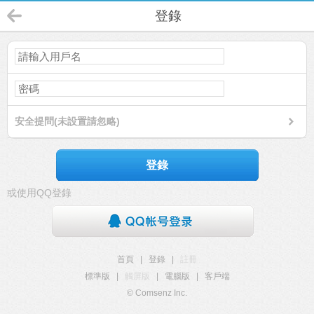
登錄
安全提問(未設置請忽略)
登錄
或使用QQ登錄
首頁
|
登錄
|
註冊
標準版
|
觸屏版
|
電腦版
|
客戶端
© Comsenz Inc.