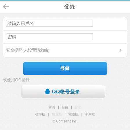
登錄
安全提問(未設置請忽略)
登錄
或使用QQ登錄
首頁
|
登錄
|
註冊
標準版
|
觸屏版
|
電腦版
|
客戶端
© Comsenz Inc.