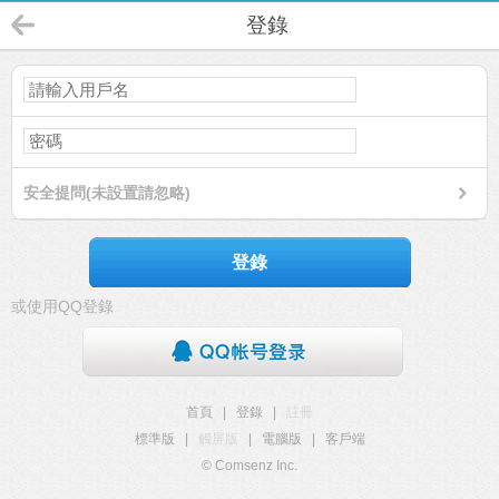
登錄
安全提問(未設置請忽略)
登錄
或使用QQ登錄
首頁
|
登錄
|
註冊
標準版
|
觸屏版
|
電腦版
|
客戶端
© Comsenz Inc.