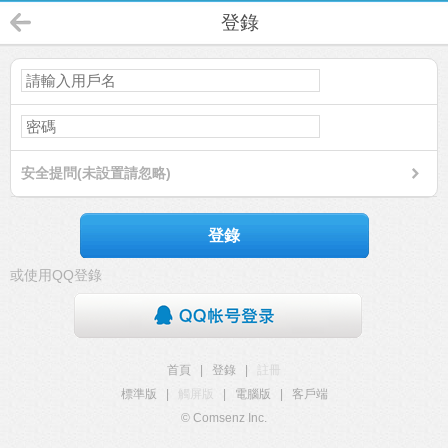
登錄
安全提問(未設置請忽略)
登錄
或使用QQ登錄
首頁
|
登錄
|
註冊
標準版
|
觸屏版
|
電腦版
|
客戶端
© Comsenz Inc.