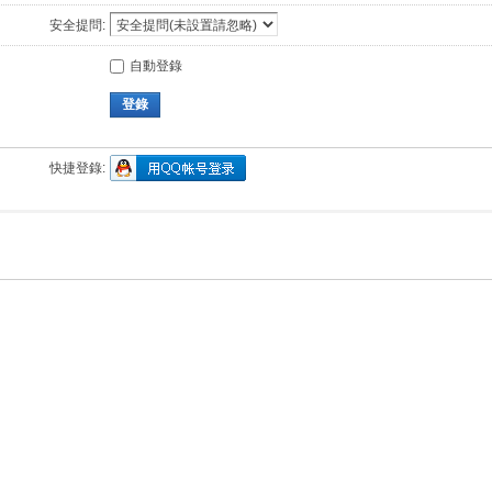
安全提問:
自動登錄
登錄
快捷登錄: