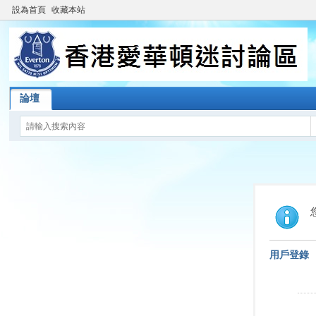
設為首頁
收藏本站
論壇
用戶登錄