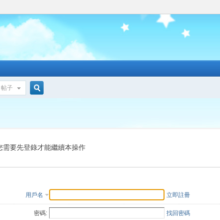
帖子
搜
索
您需要先登錄才能繼續本操作
用戶名
立即註冊
密碼:
找回密碼