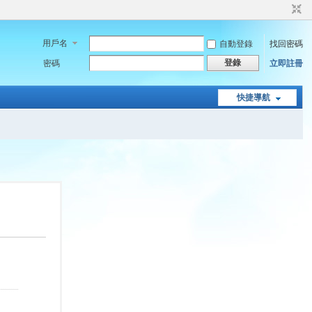
用戶名
自動登錄
找回密碼
登錄
密碼
立即註冊
快捷導航