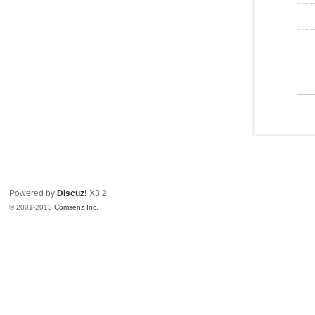
Powered by
Discuz!
X3.2
© 2001-2013
Comsenz Inc.