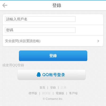
登錄
安全提問(未設置請忽略)
登錄
或使用QQ登錄
首頁
|
登錄
|
註冊
標準版
|
觸屏版
|
電腦版
|
客戶端
© Comsenz Inc.