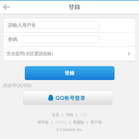
登錄
安全提問(未設置請忽略)
登錄
或使用QQ登錄
首頁
|
登錄
|
註冊
標準版
|
觸屏版
|
電腦版
|
客戶端
© Comsenz Inc.