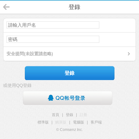
登錄
安全提問(未設置請忽略)
登錄
或使用QQ登錄
首頁
|
登錄
|
註冊
標準版
|
觸屏版
|
電腦版
|
客戶端
© Comsenz Inc.