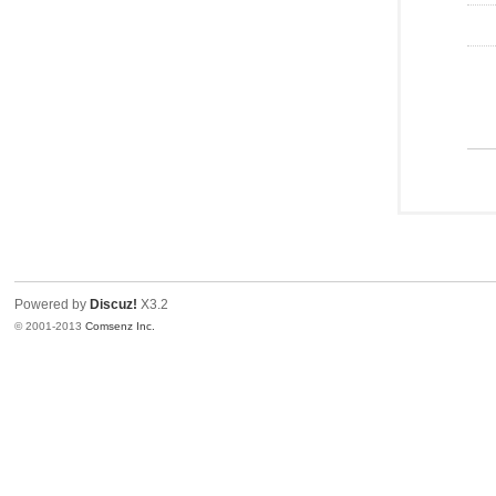
Powered by
Discuz!
X3.2
© 2001-2013
Comsenz Inc.