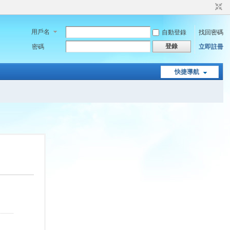
用戶名
自動登錄
找回密碼
登錄
密碼
立即註冊
快捷導航