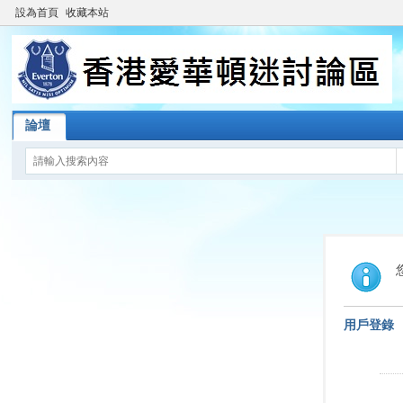
設為首頁
收藏本站
論壇
用戶登錄