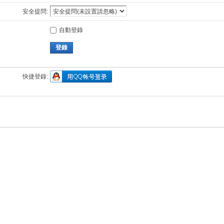
安全提問:
自動登錄
登錄
快捷登錄: