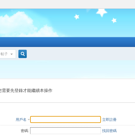
帖子
搜
索
您需要先登錄才能繼續本操作
用戶名
立即註冊
密碼:
找回密碼