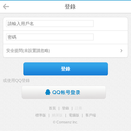
登錄
安全提問(未設置請忽略)
登錄
或使用QQ登錄
首頁
|
登錄
|
註冊
標準版
|
觸屏版
|
電腦版
|
客戶端
© Comsenz Inc.