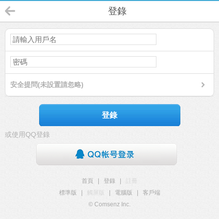
登錄
安全提問(未設置請忽略)
登錄
或使用QQ登錄
首頁
|
登錄
|
註冊
標準版
|
觸屏版
|
電腦版
|
客戶端
© Comsenz Inc.