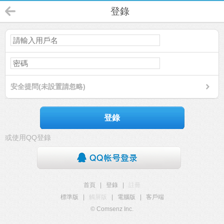
登錄
安全提問(未設置請忽略)
登錄
或使用QQ登錄
首頁
|
登錄
|
註冊
標準版
|
觸屏版
|
電腦版
|
客戶端
© Comsenz Inc.