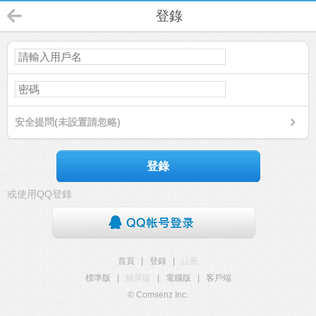
登錄
安全提問(未設置請忽略)
登錄
或使用QQ登錄
首頁
|
登錄
|
註冊
標準版
|
觸屏版
|
電腦版
|
客戶端
© Comsenz Inc.