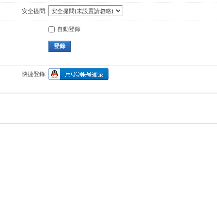
安全提問:
自動登錄
登錄
快捷登錄: