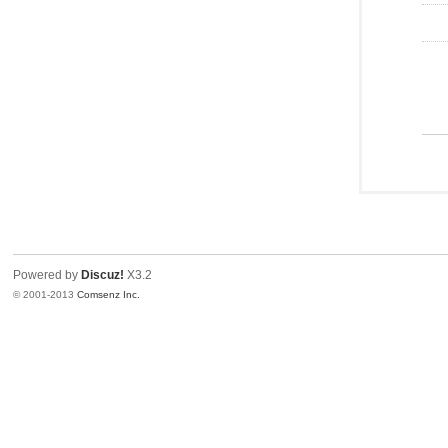
Powered by
Discuz!
X3.2
© 2001-2013
Comsenz Inc.