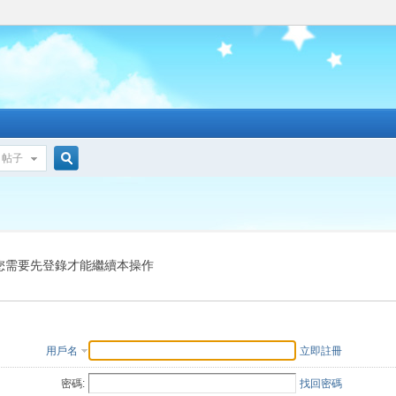
帖子
搜
索
您需要先登錄才能繼續本操作
用戶名
立即註冊
密碼:
找回密碼