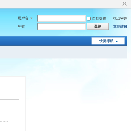
用戶名
自動登錄
找回密碼
登錄
密碼
立即註冊
快捷導航