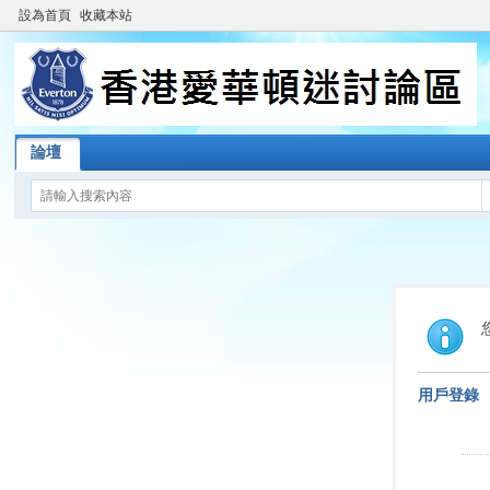
設為首頁
收藏本站
論壇
用戶登錄