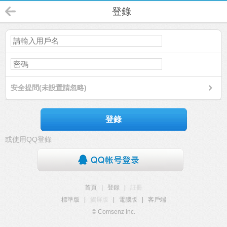
登錄
安全提問(未設置請忽略)
登錄
或使用QQ登錄
首頁
|
登錄
|
註冊
標準版
|
觸屏版
|
電腦版
|
客戶端
© Comsenz Inc.