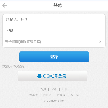
登錄
安全提問(未設置請忽略)
登錄
或使用QQ登錄
首頁
|
登錄
|
註冊
標準版
|
觸屏版
|
電腦版
|
客戶端
© Comsenz Inc.