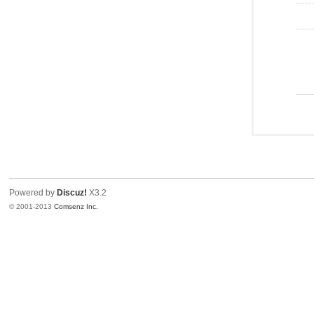
Powered by
Discuz!
X3.2
© 2001-2013
Comsenz Inc.