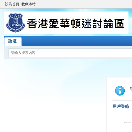
設為首頁
收藏本站
論壇
用戶登錄