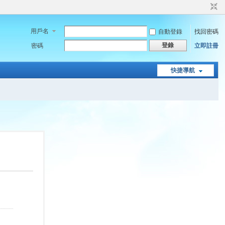
用戶名
自動登錄
找回密碼
登錄
密碼
立即註冊
快捷導航