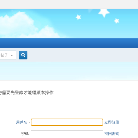
帖子
搜
索
您需要先登錄才能繼續本操作
用戶名
立即註冊
密碼:
找回密碼