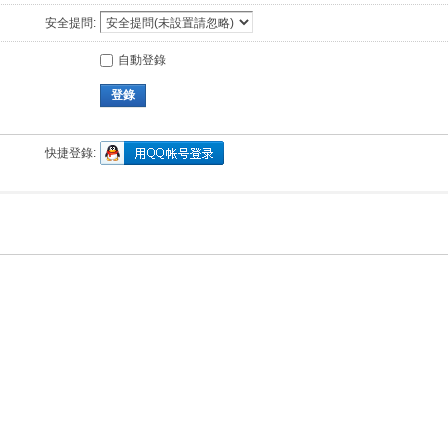
安全提問:
自動登錄
登錄
快捷登錄: