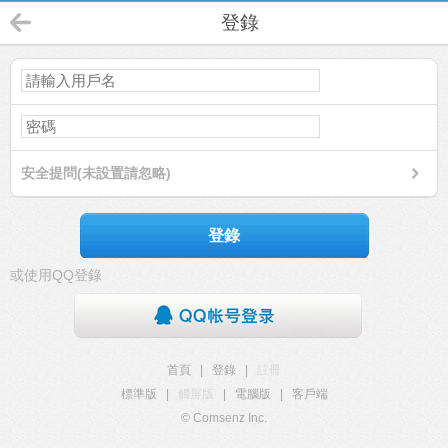
登錄
安全提問(未設置請忽略)
登錄
或使用QQ登錄
首頁
|
登錄
|
註冊
標準版
|
觸屏版
|
電腦版
|
客戶端
© Comsenz Inc.