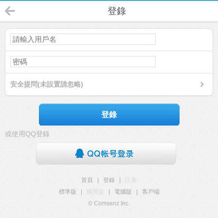
登錄
安全提問(未設置請忽略)
登錄
或使用QQ登錄
首頁
|
登錄
|
註冊
標準版
|
觸屏版
|
電腦版
|
客戶端
© Comsenz Inc.