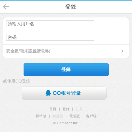
登錄
安全提問(未設置請忽略)
登錄
或使用QQ登錄
首頁
|
登錄
|
註冊
標準版
|
觸屏版
|
電腦版
|
客戶端
© Comsenz Inc.