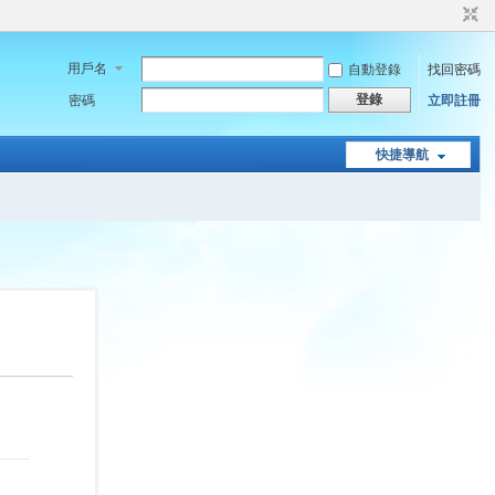
用戶名
自動登錄
找回密碼
登錄
密碼
立即註冊
快捷導航