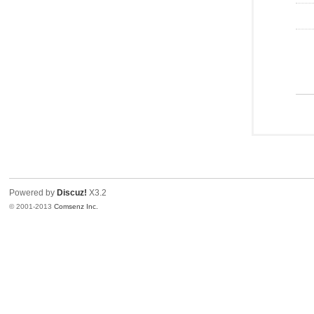
Powered by
Discuz!
X3.2
© 2001-2013
Comsenz Inc.