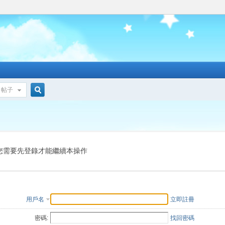
帖子
搜
索
您需要先登錄才能繼續本操作
用戶名
立即註冊
密碼:
找回密碼