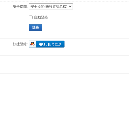
安全提問:
自動登錄
登錄
快捷登錄: