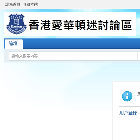
設為首頁
收藏本站
論壇
用戶登錄