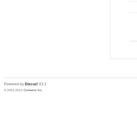
Powered by
Discuz!
X3.2
© 2001-2013
Comsenz Inc.