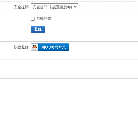
安全提問:
自動登錄
登錄
快捷登錄: