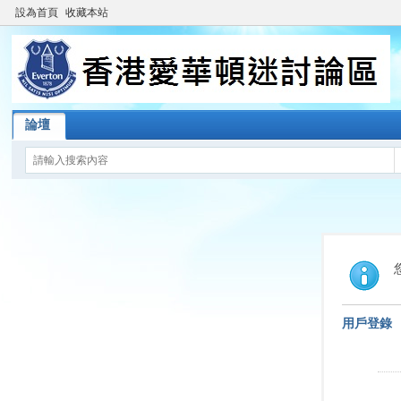
設為首頁
收藏本站
論壇
用戶登錄