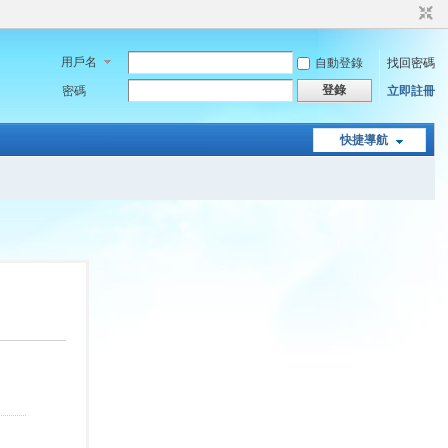
用戶名
自動登錄
找回密碼
登錄
密碼
立即註冊
快捷導航