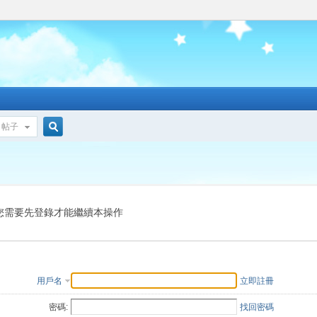
帖子
搜
索
您需要先登錄才能繼續本操作
用戶名
立即註冊
密碼:
找回密碼