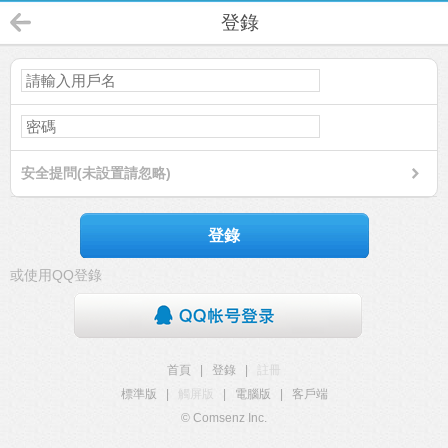
登錄
安全提問(未設置請忽略)
登錄
或使用QQ登錄
首頁
|
登錄
|
註冊
標準版
|
觸屏版
|
電腦版
|
客戶端
© Comsenz Inc.