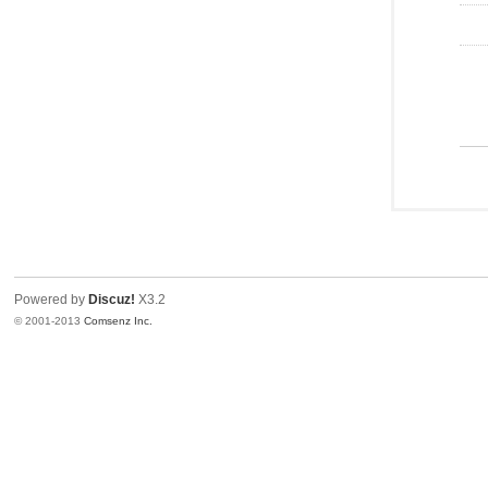
Powered by
Discuz!
X3.2
© 2001-2013
Comsenz Inc.