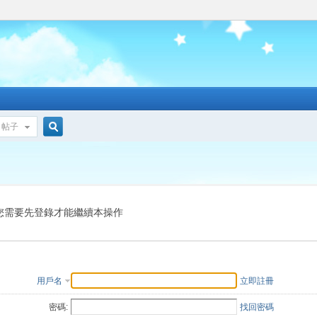
帖子
搜
索
您需要先登錄才能繼續本操作
用戶名
立即註冊
密碼:
找回密碼