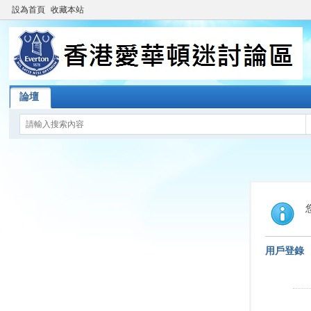
設為首頁
收藏本站
論壇
用戶登錄