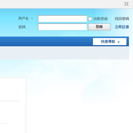
用戶名
自動登錄
找回密碼
登錄
密碼
立即註冊
快捷導航