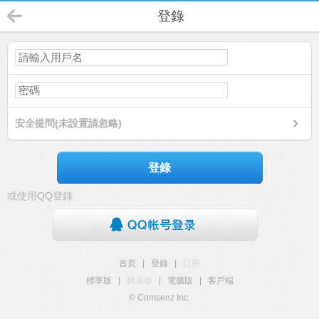
登錄
安全提問(未設置請忽略)
登錄
或使用QQ登錄
首頁
|
登錄
|
註冊
標準版
|
觸屏版
|
電腦版
|
客戶端
© Comsenz Inc.