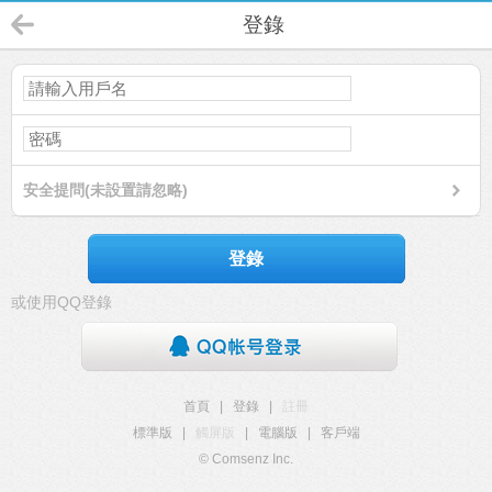
登錄
安全提問(未設置請忽略)
登錄
或使用QQ登錄
首頁
|
登錄
|
註冊
標準版
|
觸屏版
|
電腦版
|
客戶端
© Comsenz Inc.