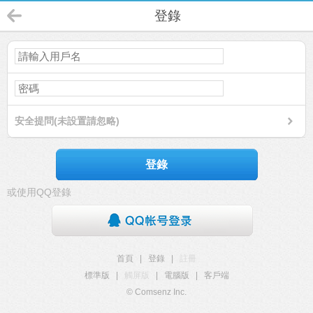
登錄
安全提問(未設置請忽略)
登錄
或使用QQ登錄
首頁
|
登錄
|
註冊
標準版
|
觸屏版
|
電腦版
|
客戶端
© Comsenz Inc.