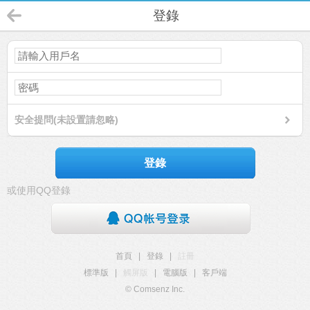
登錄
安全提問(未設置請忽略)
登錄
或使用QQ登錄
首頁
|
登錄
|
註冊
標準版
|
觸屏版
|
電腦版
|
客戶端
© Comsenz Inc.