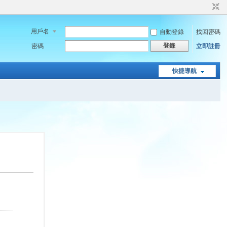
用戶名
自動登錄
找回密碼
登錄
密碼
立即註冊
快捷導航