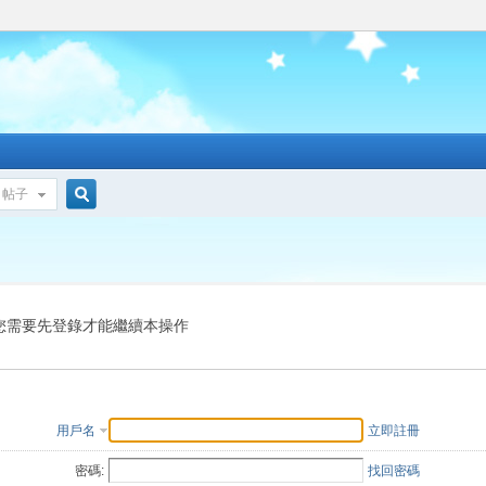
帖子
搜
索
您需要先登錄才能繼續本操作
用戶名
立即註冊
密碼:
找回密碼