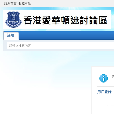
設為首頁
收藏本站
論壇
用戶登錄