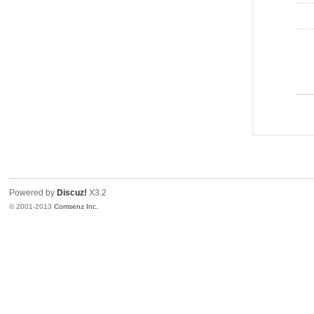
Powered by
Discuz!
X3.2
© 2001-2013
Comsenz Inc.