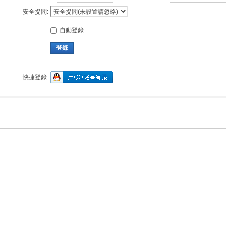
安全提問:
自動登錄
登錄
快捷登錄: