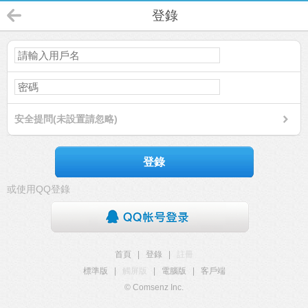
登錄
安全提問(未設置請忽略)
登錄
或使用QQ登錄
首頁
|
登錄
|
註冊
標準版
|
觸屏版
|
電腦版
|
客戶端
© Comsenz Inc.