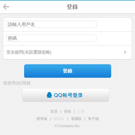
登錄
安全提問(未設置請忽略)
登錄
或使用QQ登錄
首頁
|
登錄
|
註冊
標準版
|
觸屏版
|
電腦版
|
客戶端
© Comsenz Inc.