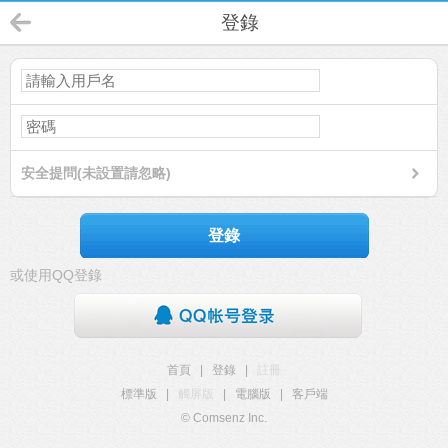
登錄
安全提問(未設置請忽略)
登錄
或使用QQ登錄
首頁
|
登錄
|
註冊
標準版
|
觸屏版
|
電腦版
|
客戶端
© Comsenz Inc.