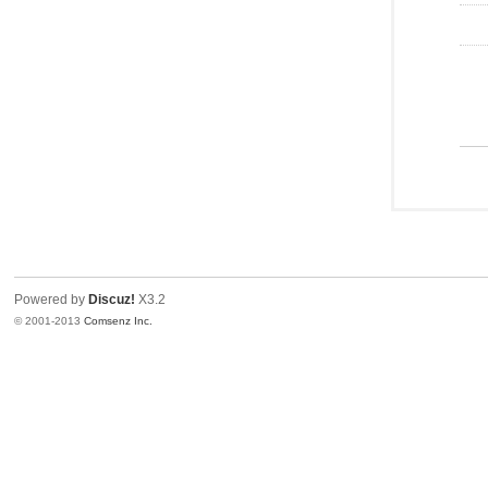
Powered by
Discuz!
X3.2
© 2001-2013
Comsenz Inc.