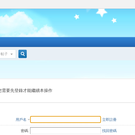
帖子
搜
索
您需要先登錄才能繼續本操作
用戶名
立即註冊
密碼:
找回密碼