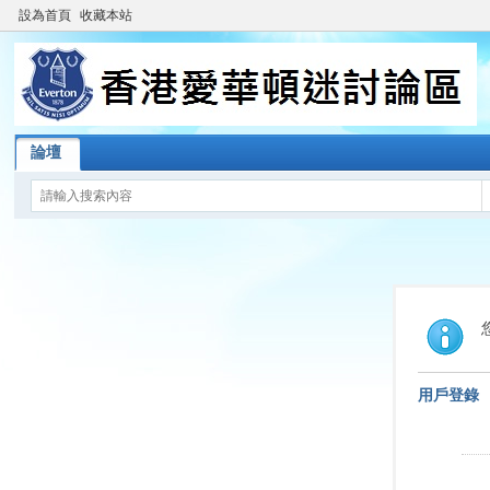
設為首頁
收藏本站
論壇
用戶登錄