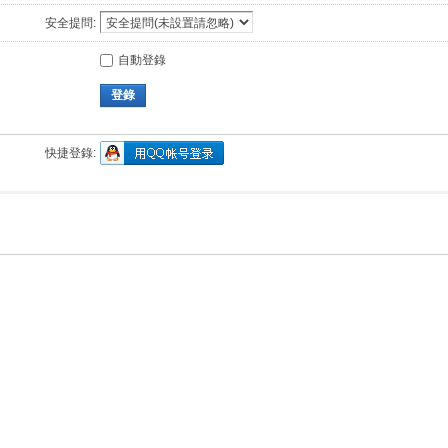
安全提問:
自動登錄
登錄
快捷登錄: