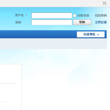
用戶名
自動登錄
找回密碼
登錄
密碼
立即註冊
快捷導航