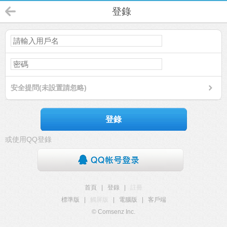
登錄
安全提問(未設置請忽略)
登錄
或使用QQ登錄
首頁
|
登錄
|
註冊
標準版
|
觸屏版
|
電腦版
|
客戶端
© Comsenz Inc.