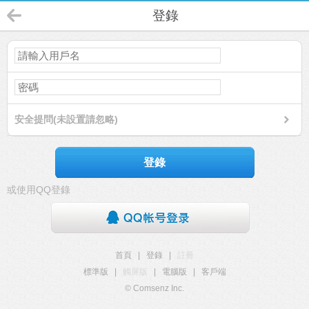
登錄
安全提問(未設置請忽略)
登錄
或使用QQ登錄
首頁
|
登錄
|
註冊
標準版
|
觸屏版
|
電腦版
|
客戶端
© Comsenz Inc.